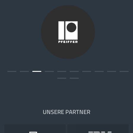
1
2
3
4
5
6
7
8
9
10
11
12
UNSERE PARTNER